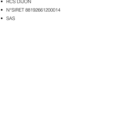
RCS DIJON
N°SIRET
88192661200014
SAS