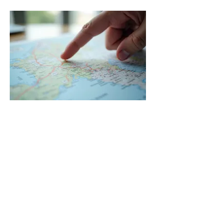
03.
Forfait Conseil Expert
Accédez à notre expertise pour orienter
vos décisions critiques et stratégiques.
Ce forfait vous offre les connaissances
nécessaires pour naviguer les
complexités de votre domaine. Prenez
des mesures éclairées avec l'appui de
professionnels reconnus.
Show more