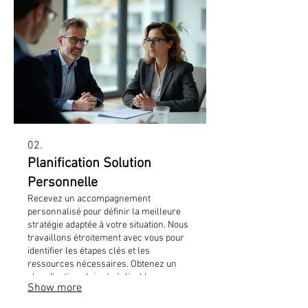
02.
Planification Solution
Personnelle
Recevez un accompagnement
personnalisé pour définir la meilleure
stratégie adaptée à votre situation. Nous
travaillons étroitement avec vous pour
identifier les étapes clés et les
ressources nécessaires. Obtenez un
plan d'action clair et réalisable pour
Show more
atteindre vos objectifs.